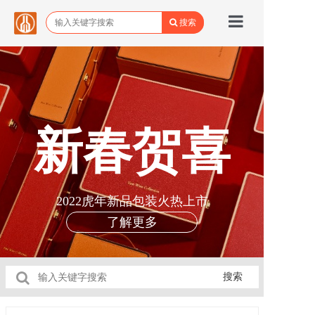
搜索
首页
品牌馆
所有商品
新春贺喜
关于野城
野城动态
2022虎年新品包装火热上市
联系我们
了解更多
搜索